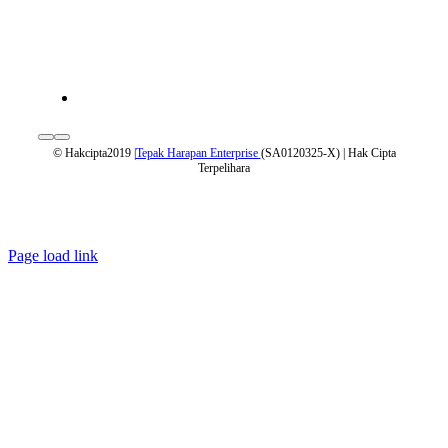
© Hakcipta2019 |
Tepak Harapan Enterprise
(SA0120325-X) | Hak Cipta
Terpelihara
Page load link
Go
to
Top