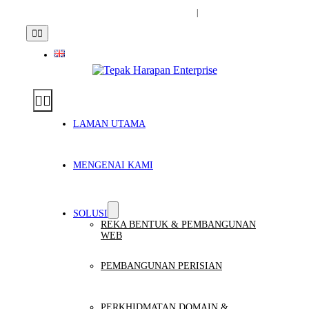
Skip
enquiry[at]tepakharapan.com.my
|
Hubungi
to
Toggle
content
Navigation
Toggle
Navigation
LAMAN UTAMA
MENGENAI KAMI
SOLUSI
REKA BENTUK & PEMBANGUNAN
WEB
PEMBANGUNAN PERISIAN
PERKHIDMATAN DOMAIN &