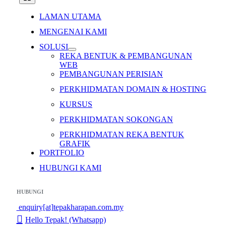
Navigation
LAMAN UTAMA
MENGENAI KAMI
SOLUSI
REKA BENTUK & PEMBANGUNAN
WEB
PEMBANGUNAN PERISIAN
PERKHIDMATAN DOMAIN & HOSTING
KURSUS
PERKHIDMATAN SOKONGAN
PERKHIDMATAN REKA BENTUK
GRAFIK
PORTFOLIO
HUBUNGI KAMI
HUBUNGI
enquiry[at]tepakharapan.com.my
Hello Tepak! (Whatsapp)