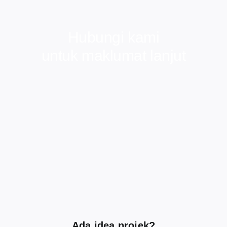
Hubungi kami
untuk maklumat lanjut
Ada idea projek?