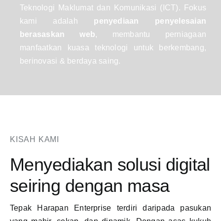
Teknologi Maklumat dan Komunikasi (ICT). Fokus
HUBUNGI KAMI
kami adalah
penyediaan penyelesaian
berasaskan web
, membantu perniagaan
manfaatkan kuasa teknologi untuk berkembang,
berinovasi & berdaya saing.
KISAH KAMI
Menyediakan solusi digital
seiring dengan masa
Tepak Harapan Enterprise terdiri daripada pasukan